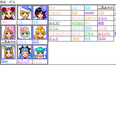
現在：67人
neko
ハレ
琉架
二黒あやか
ozsama
びあんか
蒼真
涼泉
ユィ
めぐミミ
まめマメ
ももら
neko
ハレ
琉架
ﾐｸ♪
ルイス?
かぴばら
猫龍
クリム
モグアイ
瑠璃♪
さき姫
ベルダンディー
まひる
アギト
セイバー
VioZir
きょろ
*炯奈*
咲夜
二黒あやか
ぴかり
百式
Many
セフィア
ひーこ