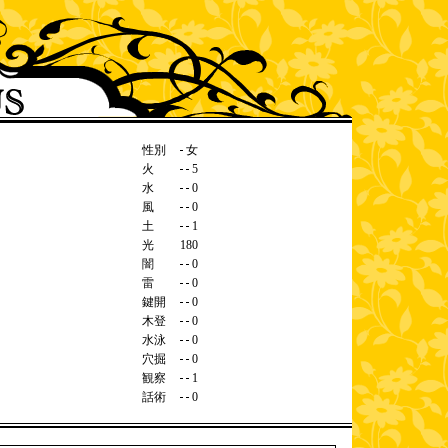
性別
女
火
5
水
0
風
0
土
1
光
180
闇
0
雷
0
鍵開
0
木登
0
水泳
0
穴掘
0
観察
1
話術
0