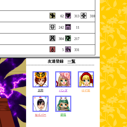
62
313
310
242
11
304
217
5
331
友達登録
一覧
太郎
パンダ
ゆず姫
セイバー
碧琉