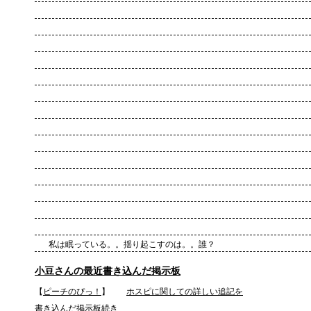
私は眠っている。。揺り起こすのは。。誰？
小豆さんの最近書き込んだ掲示板
【
ピーチのぴっ！
】
ホスピに関しての詳しい追記を
書き込んだ掲示板続き