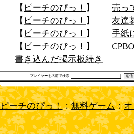
【
ピーチのぴっ！
】
売って
【
ピーチのぴっ！
】
友達
【
ピーチのぴっ！
】
手紙
【
ピーチのぴっ！
】
CPB
書き込んだ掲示板続き
プレイヤーを名前で検索
ピーチのぴっ！
：
無料ゲーム
：
オ