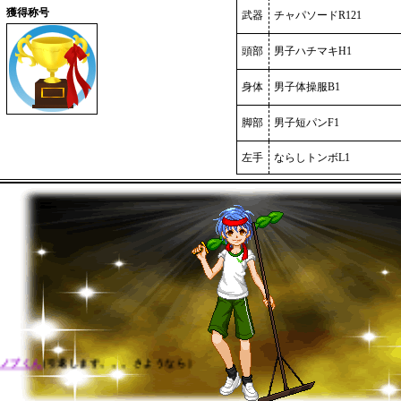
獲得称号
武器
チャパソードR121
頭部
男子ハチマキH1
身体
男子体操服B1
脚部
男子短パンF1
左手
ならしトンボL1
ノブくん
[引退します。。。さようなら ]