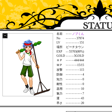
名前
ノブくん
No
37974
LV
151
場所
ピーチタウン
EXP
55703(80%)
GOLD
5GOLD
ＨＰ
444/444
ＭＰ
15/15
攻撃
115
防御
4
知力
0
耐性
0
器用
10
魅力
7
運
43
早さ
20