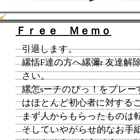
Ｆｒｅｅ Ｍｅｍｏ
引退します。
縲恬F達の方へ縲彌r 友達
さい。
縲怎sーチのぴっ！をプレー
はほとんど初心者に対する
まず人からもらったものは
そしていやがらせ的なお手