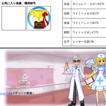
お気に入り画像、獲得称号
武器
ボジョレー・ヌボーR270
頭部
ワイミーメガネH270
身体
ワイミーシャツB270
脚部
ワイミーズボンF270
左手
エイサー太鼓L96
シュール
[メディーナ病院 ]