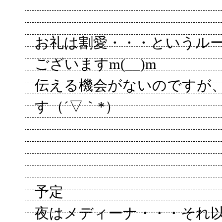
お礼は割愛・・・というル
ございますm(__)m
伝える機会がないのですが
す（´▽｀*）
予定
夜はメディーナ・・・それ