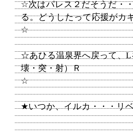
☆次はパレス２だそうだ・
る。どうしたって応援がカギ
☆
☆あひる温泉界へ戻って、L
壊・突・射）Ｒ
☆
★いつか、イルカ・・・リベ