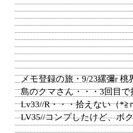
メモ登録の旅・9/23縲彌r 
島のクマさん・・・3回目で捕
Lv33//R・・・拾えない（*≧
LV35//コンプしたけど、