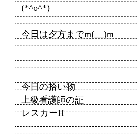
(*^o^*)
今日は夕方までm(__)m
今日の拾い物
上級看護師の証
レスカーH