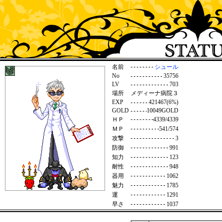
名前
シュール
No
35756
LV
703
場所
メディーナ病院３
EXP
421467(6%)
GOLD
10049GOLD
ＨＰ
4339/4339
ＭＰ
541/574
攻撃
3
防御
991
知力
123
耐性
948
器用
1062
魅力
1785
運
1291
早さ
1037