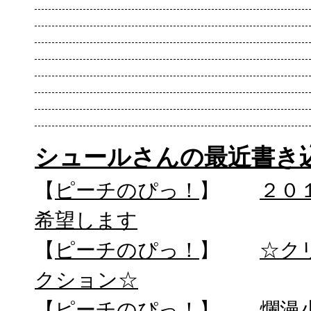
シュールさんの最近書き
【
ピーチのぴっ！
】
２０
希望します
【
ピーチのぴっ！
】
☆ク
クション☆
【
ピーチのぴっ！
】
爛漫