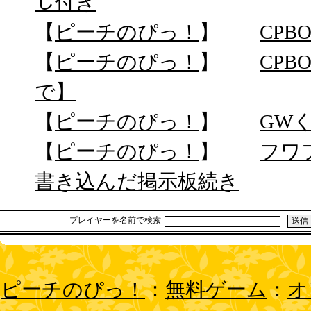
じ付き
【
ピーチのぴっ！
】
CPB
【
ピーチのぴっ！
】
CPB
で】
【
ピーチのぴっ！
】
GW
【
ピーチのぴっ！
】
フワ
書き込んだ掲示板続き
プレイヤーを名前で検索
ピーチのぴっ！
：
無料ゲーム
：
オ