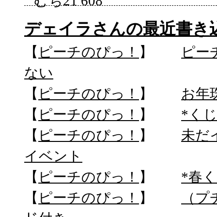
むち21 608
デェイラさんの最近書き
【
ピーチのぴっ！
】
ピー
ない
【
ピーチのぴっ！
】
お年
【
ピーチのぴっ！
】
*く
【
ピーチのぴっ！
】
未だ
イベント
【
ピーチのぴっ！
】
*春く
【
ピーチのぴっ！
】
（プチ