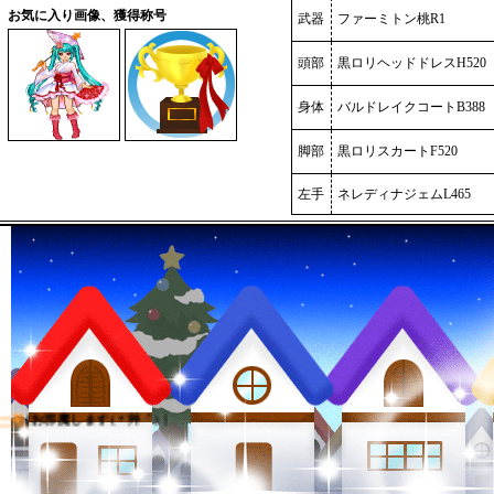
お気に入り画像、獲得称号
武器
ファーミトン桃R1
頭部
黒ロリヘッドドレスH520
身体
バルドレイクコートB388
脚部
黒ロリスカートF520
左手
ネレディナジェムL465
一菊
[お邪魔します( *´艸｀) ]