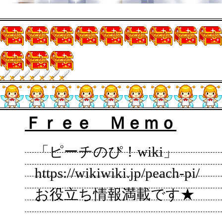
Ｆｒｅｅ Ｍｅｍｏ
「ピーチのぴ！wiki」
https://wikiwiki.jp/peach-pi/
お役立ち情報満載です★