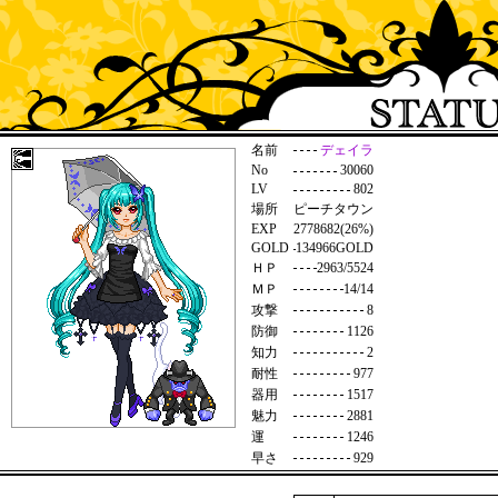
名前
デェイラ
No
30060
LV
802
場所
ピーチタウン
EXP
2778682(26%)
GOLD
134966GOLD
ＨＰ
2963/5524
ＭＰ
14/14
攻撃
8
防御
1126
知力
2
耐性
977
器用
1517
魅力
2881
運
1246
早さ
929