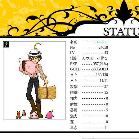
名前
コロネロ
No
24658
LV
43
場所
カウボーイ界１
EXP
357(21%)
GOLD
360GOLD
ＨＰ
130/130
ＭＰ
11/11
攻撃
37
防御
15
知力
0
耐性
0
器用
5
魅力
0
運
0
早さ
11