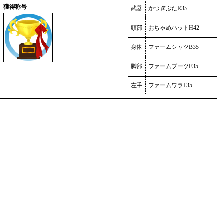
獲得称号
武器
かつぎぶたR35
頭部
おちゃめハットH42
身体
ファームシャツB35
脚部
ファームブーツF35
左手
ファームワラL35