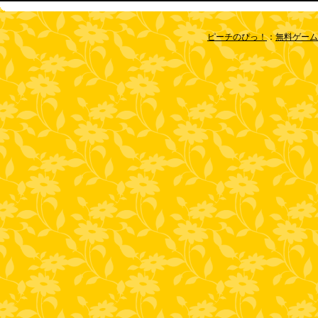
ピーチのぴっ！
：
無料ゲーム