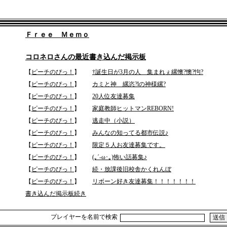
Ｆｒｅｅ Ｍｅｍｏ
コロネロさんの最近書き込んだ掲示板
【
ピーチのぴっ！
】
†誕生日が3月の人 集まれぇ縲懊?懊?怐?
【
ピーチのぴっ！
】
カミと神 縲恣?lの神様縲?
【
ピーチのぴっ！
】
20人位友達募集
【
ピーチのぴっ！
】
家庭教師ヒットマンREBORN!
【
ピーチのぴっ！
】
逃走中（小説）
【
ピーチのぴっ！
】
みんなの知ってる都市伝説♪
【
ピーチのぴっ！
】
限定５人お友達募集です。
【
ピーチのぴっ！
】
(｡´-ω･｡)怖い話募集♪
【
ピーチのぴっ！
】
続・放課後旧校舎かくれんぼ
【
ピーチのぴっ！
】
リボーン好き友達募集！！！！！！！
書き込んだ掲示板続き
プレイヤーを名前で検索