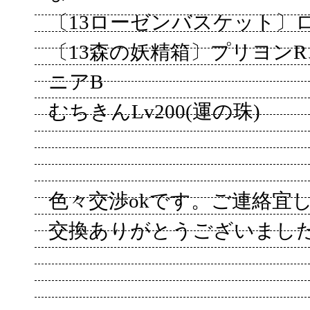
〔13ローゼンバスケット〕
〔13森の妖精箱〕プリヨン
ニアB
むちきんLv200(運の珠)
色々交渉okです。ご連絡宜
交換ありがとうございましたm(