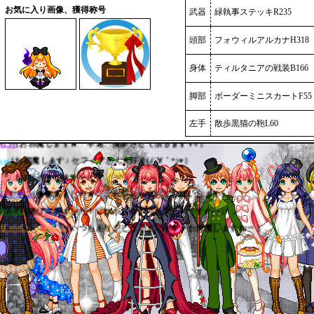
お気に入り画像、獲得称号
武器
緑執事ステッキR235
頭部
フォウィルアルカナH318
セフィア
[いらっしゃいませ(*’-’*)ﾉ☆ ]
アフラエル
[♥これからもよろしくお願いします♥ ]
身体
ティルタニアの戦装B166
光瑠
[おじゃまします～(o^^o) ]
脚部
ボーダーミニスカートF55
もちもち
[お邪魔します＞＜これからもよろしくお願いします♪ ]
牡丹
[お邪魔します★ 早速、撮影させて頂きますVv ]
左手
散歩黒猫の鞄L60
soo
[お邪魔します♪ セフィアさん大好き(ﾉ´∀｀*)♥ ]
美陽
[おじゃまします＞＜ ]
レジオン
[撮影来ました★ これからも宜しくお願いします♪ ]
かうん
[遊びに来ました！これからもずっと宜しくです(^^) ]
リーベ・シャルム
[いつもありがとうございます お邪魔しますねー ]