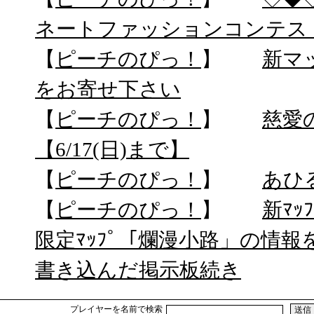
ネートファッションコンテス
【
ピーチのぴっ！
】
新マ
をお寄せ下さい
【
ピーチのぴっ！
】
慈愛
【6/17(日)まで】
【
ピーチのぴっ！
】
あひ
【
ピーチのぴっ！
】
新ﾏ
限定ﾏｯﾌﾟ「爛漫小路」の情
書き込んだ掲示板続き
プレイヤーを名前で検索