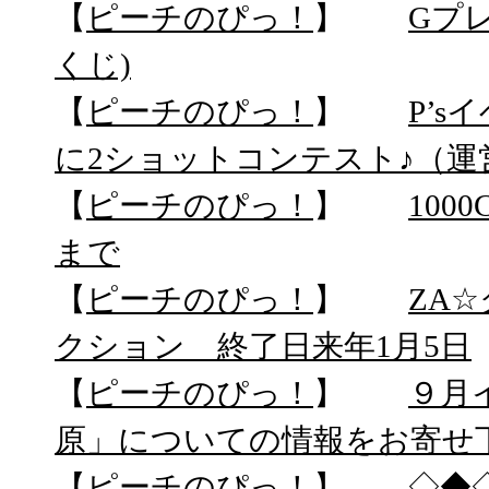
【
ピーチのぴっ！
】
Gプ
くじ)
【
ピーチのぴっ！
】
P’
に2ショットコンテスト♪（運
【
ピーチのぴっ！
】
100
まで
【
ピーチのぴっ！
】
ZA
クション 終了日来年1月5日
【
ピーチのぴっ！
】
９月
原」についての情報をお寄せ
【
ピーチのぴっ！
】
◇◆