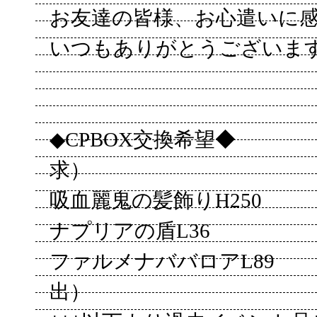
お友達の皆様、お心遣いに感謝で
いつもありがとうございま
◆CPBOX交換希望◆
求）
吸血麗鬼の髪飾りH250
ナプリアの盾L36
ファルメナババロアL89
出）