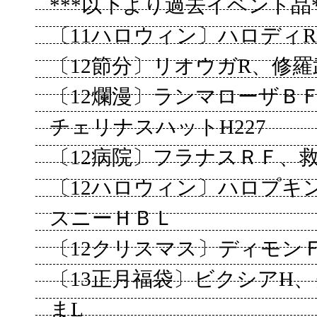
***以下より過去イベント品*
〔11ハロウィン〕ハロディR
〔12節分〕リオウガR、修羅
〔12爛漫〕ランマローザＢ
チェリナスハットH227
〔12病院〕フラナスＲＦ、救
〔12ハロウィン〕ハロプキ
スニーＨＢＬ
〔12クリスマス〕ディモン
〔13正月福袋〕ビクシアH
まL