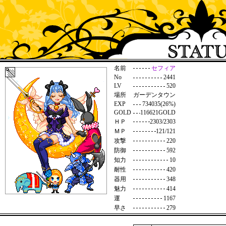
名前
セフィア
No
2441
LV
520
場所
ガーデンタウン
EXP
734035(26%)
GOLD
116621GOLD
ＨＰ
2303/2303
ＭＰ
121/121
攻撃
220
防御
592
知力
10
耐性
420
器用
348
魅力
414
運
1167
早さ
279