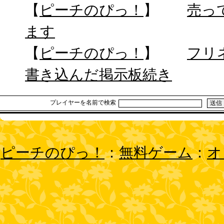
【
ピーチのぴっ！
】
売っ
ます
【
ピーチのぴっ！
】
フリ
書き込んだ掲示板続き
プレイヤーを名前で検索
ピーチのぴっ！
：
無料ゲーム
：
オ