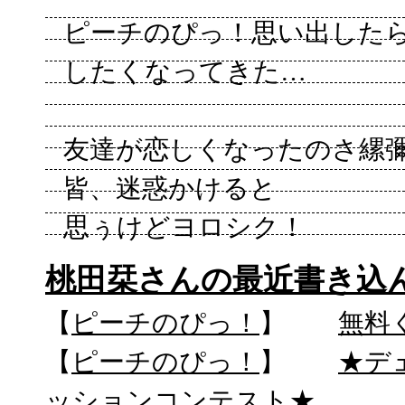
ピーチのぴっ！思い出した
したくなってきた…
友達が恋しくなったのさ縲彌
皆、迷惑かけると
思ぅけどヨロシク！
桃田栞さんの最近書き込
【
ピーチのぴっ！
】
無料
【
ピーチのぴっ！
】
★デ
ッションコンテスト★