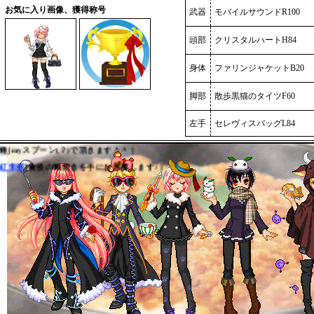
お気に入り画像、獲得称号
武器
モバイルサウンドR100
頭部
クリスタルハートH84
身体
ファリンジャケットB20
桃田栞
[おいしそ～いただきます★ ]
脚部
散歩黒猫のタイツF60
琉架
[食べるで～ヽ(^○^) ]
百式
[つゆだくだくだくで～(・ω・)ノ ]
左手
セレヴィスバッグL84
蜂
[myスプーン(？)で頂きます＾＾ ]
紅李亜
[食後の鯛焼きを手にお邪魔します♪ ]