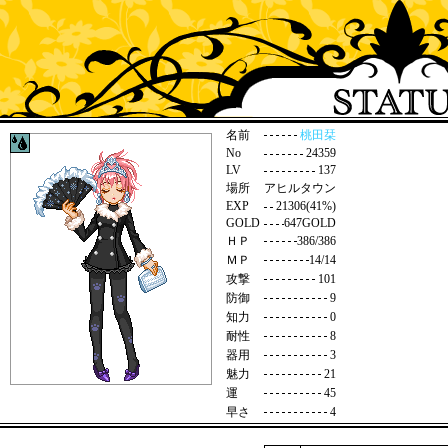
名前
桃田栞
No
24359
LV
137
場所
アヒルタウン
EXP
21306(41%)
GOLD
647GOLD
ＨＰ
386/386
ＭＰ
14/14
攻撃
101
防御
9
知力
0
耐性
8
器用
3
魅力
21
運
45
早さ
4