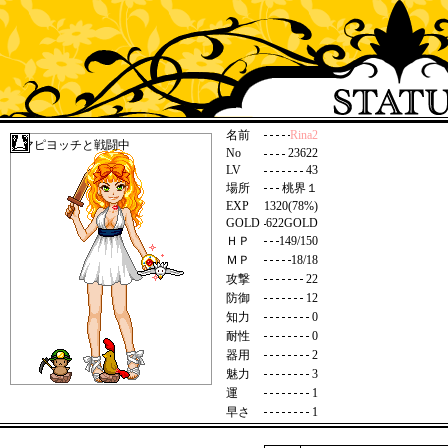
名前
Rina2
タマピヨッチと戦闘中
No
23622
LV
43
場所
桃界１
EXP
1320(78%)
GOLD
622GOLD
ＨＰ
149/150
ＭＰ
18/18
攻撃
22
防御
12
知力
0
耐性
0
器用
2
魅力
3
運
1
早さ
1