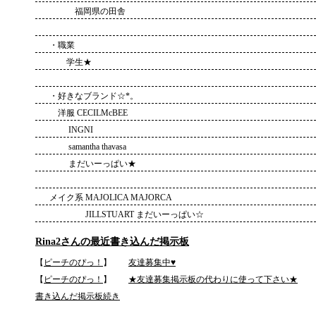
福岡県の田舎
・職業
学生★
・好きなブランド☆*。
洋服 CECILMcBEE
INGNI
samantha thavasa
まだいーっぱい★
メイク系 MAJOLICA MAJORCA
JILLSTUART まだいーっぱい☆
Rina2さんの最近書き込んだ掲示板
【
ピーチのぴっ！
】
友達募集中♥
【
ピーチのぴっ！
】
★友達募集掲示板の代わりに使って下さい★
書き込んだ掲示板続き