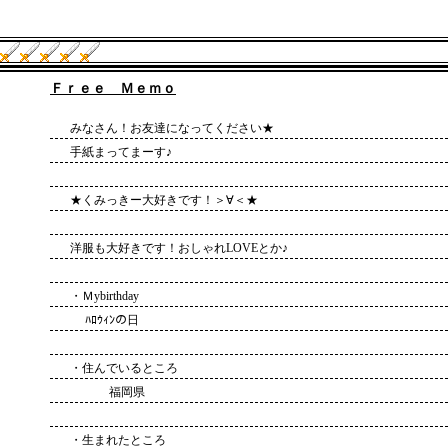
Ｆｒｅｅ Ｍｅｍｏ
みなさん！お友達になってください★
手紙まってまーす♪
★くみっきー大好きです！＞∀＜★
洋服も大好きです！おしゃれLOVEとか♪
・Ｍybirthday
ﾊﾛｳｨﾝの日
・住んでいるところ
福岡県
・生まれたところ