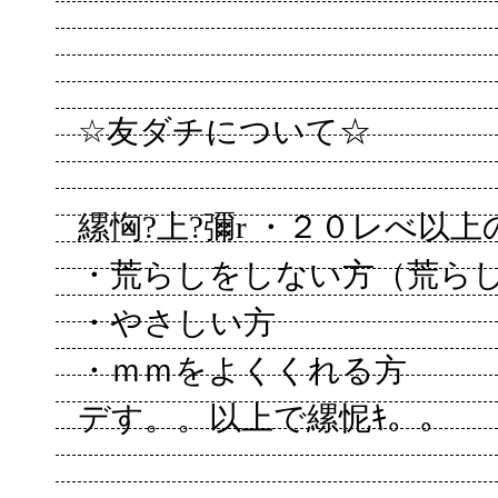
☆友ダチについて☆
縲恟?上?彌r ・２０レべ以上
・荒らしをしない方（荒ら
・やさしい方
・ｍｍをよくくれる方
デす。。以上で縲怩ｷ。。