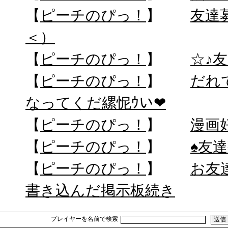
【
ピーチのぴっ！
】
友達
＜）
【
ピーチのぴっ！
】
☆♪
【
ピーチのぴっ！
】
だれ
なってくだ縲怩ｳい❤
【
ピーチのぴっ！
】
漫画
【
ピーチのぴっ！
】
♠友達
【
ピーチのぴっ！
】
お友
書き込んだ掲示板続き
プレイヤーを名前で検索