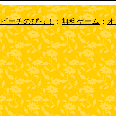
ピーチのぴっ！
：
無料ゲーム
：
オ