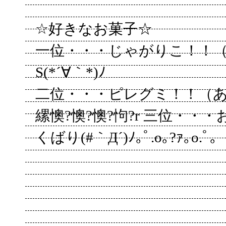
☆好きなお菓子☆
一位・・・じゃがりこ！！（ﾎ
S(*´∀｀*)ﾉ
二位・・・ピレグミ！！（
縲懊?懊?懊?怐?r 三位・・
くばり(#｀Д´)ﾉ｡ﾟ.o｡?ｧ｡o.ﾟ｡