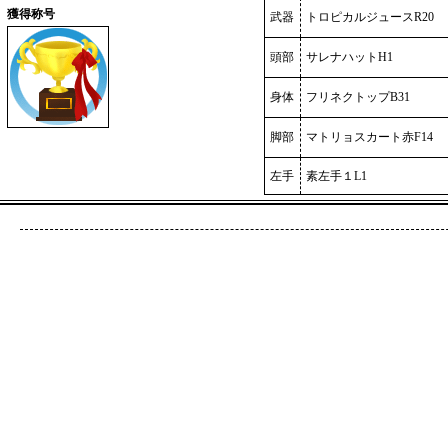
獲得称号
武器
トロピカルジュースR20
頭部
サレナハットH1
身体
フリネクトップB31
脚部
マトリョスカート赤F14
左手
素左手１L1