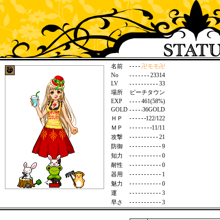
名前
卍モモ卍
No
23314
LV
33
場所
ピーチタウン
EXP
461(58%)
GOLD
36GOLD
ＨＰ
122/122
ＭＰ
11/11
攻撃
21
防御
9
知力
0
耐性
0
器用
1
魅力
0
運
3
早さ
3