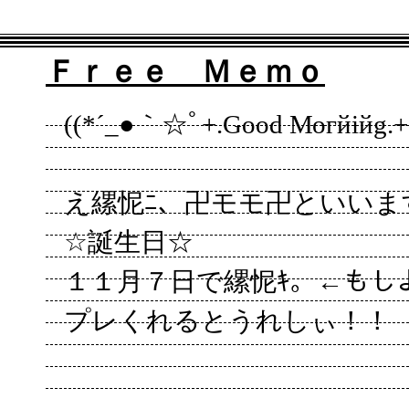
Ｆｒｅｅ Ｍｅｍｏ
((*´_●｀☆ﾟ+.Gооd Могйiйg.
え縲怩ﾆ、卍モモ卍といいま
☆誕生日☆
１１月７日で縲怩ｷ。←もし
プレくれるとうれしぃ！！