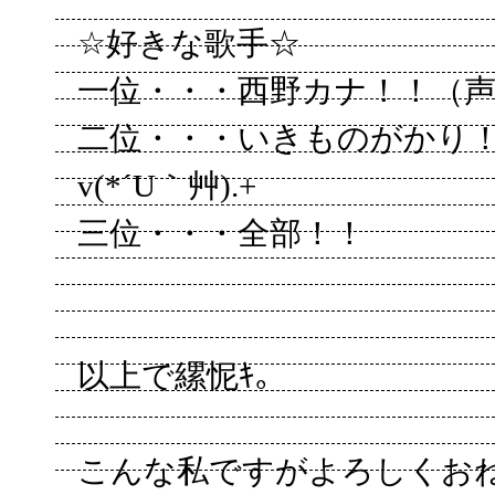
☆好きな歌手☆
一位・・・西野カナ！！（
二位・・・いきものがかり
v(*´U｀艸).+
三位・・・全部！！
以上で縲怩ｷ。
こんな私ですがよろしくお