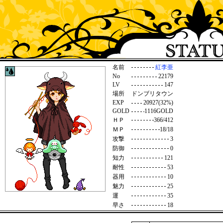
名前
紅李亜
No
22179
LV
147
場所
ドンブリタウン
EXP
20927(32%)
GOLD
1116GOLD
ＨＰ
366/412
ＭＰ
18/18
攻撃
3
防御
0
知力
121
耐性
53
器用
10
魅力
25
運
35
早さ
18