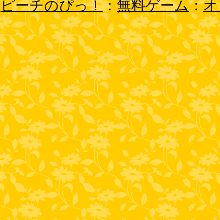
ピーチのぴっ！
：
無料ゲーム
：
オ