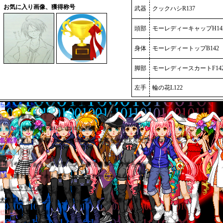
お気に入り画像、獲得称号
武器
クックハシR137
頭部
モーレディーキャップH14
身体
モーレディートップB142
琉架
[これからもよろしく(*´∇｀*) ]
紅李亜
[撮影お願いします＾－＾ ]
脚部
モーレディースカートF14
*セラ*
[またいっぱい話そうね＾＾ ]
左手
輪の花L122
らきらきっち
[やっほ～ お邪魔しますｗ ]
おんり
[壁|)≡ｻｯ!! ]
YUUNA
[背景カッコいいね☆お邪魔します＾＾ ]
筑紫澪
[宜しく御願いします☆お体には気を付けてくださいね☆ ]
桃田栞
[くりくり！ ]
七星
[やっほぉーぃ★お気に入り服で撮影♪これよろ❤ ]
美夏
[隠れた人ごめんなさい＞＜これからもヨロ♪ ]
シュークリーム
[おじゃっまぁー♪ ]
犬夜叉
[こんにちは！これからもよろしくお願いします＾＾ ]
せりも
[お邪魔します～(*´∀｀*) ]
千隼
[おじゃましまーす ]
卍里奈卍
[おじゃまします（*‐ω‐*） ]