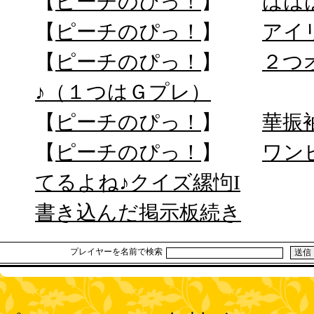
【
ピーチのぴっ！
】
はは
【
ピーチのぴっ！
】
アイ
【
ピーチのぴっ！
】
２つ
♪（１つはＧプレ）
【
ピーチのぴっ！
】
華振袖
【
ピーチのぴっ！
】
ワン
てるよね♪クイズ縲怐I
書き込んだ掲示板続き
プレイヤーを名前で検索