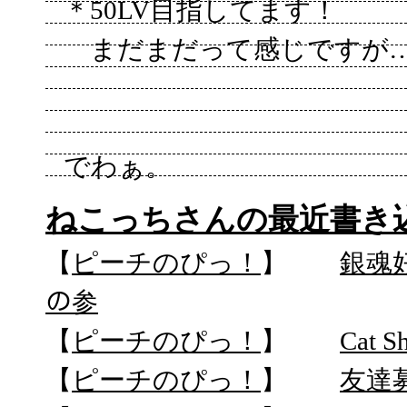
＊50LV目指してます！
まだまだって感じですが
でわぁ。
ねこっちさんの最近書き
【
ピーチのぴっ！
】
銀魂
の参
【
ピーチのぴっ！
】
Cat S
【
ピーチのぴっ！
】
友達