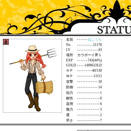
名前
ねこっち
No
21178
LV
43
場所
カウボーイ界１
EXP
743(44%)
GOLD
1499GOLD
ＨＰ
40/130
ＭＰ
13/13
攻撃
18
防御
14
知力
1
耐性
0
器用
6
魅力
3
運
2
早さ
7