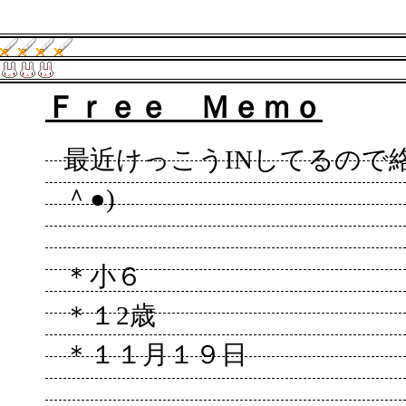
Ｆｒｅｅ Ｍｅｍｏ
最近けっこうINしてるので絡
＾●)
＊小６
＊１2歳
＊１１月１９日