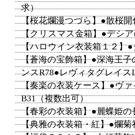
求）
【桜花爛漫つづら】●散桜開化4
【クリスマス金箱】●デシアの
【ハロウイン衣装箱１２】●クド
【蒼海の宝飾箱】●深海王子の
ンスR78●レヴィタグレイスL
【奏楽の衣装ケース】●ヴ
B31（複数出可）
【春彩の衣装箱】●麗蝶姫の長
【典雅の衣装箱・紅】●爛菊礼装