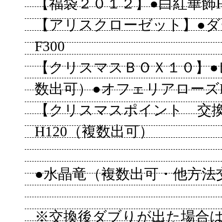
【福袋２０１２】●白紅華飾H
【アリスクローゼット】●
F300
【クリスマスＢＯＸ１０】●
数出可）●オフェリアローズH
【クリスマスポイント 交
H120（複数出可）
●水晶竜（複数出可・他方法
※交換後ダブりが出た場合