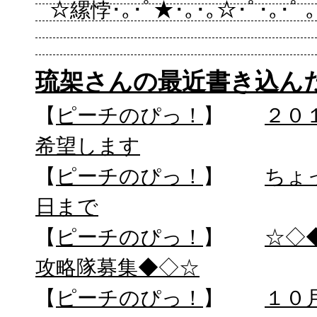
☆縲悖･｡･ﾟ★･｡･｡☆･ﾟ･｡･ﾟ ｡
琉架さんの最近書き込ん
【
ピーチのぴっ！
】
２０
希望します
【
ピーチのぴっ！
】
ちょ
日まで
【
ピーチのぴっ！
】
☆◇
攻略隊募集◆◇☆
【
ピーチのぴっ！
】
１０