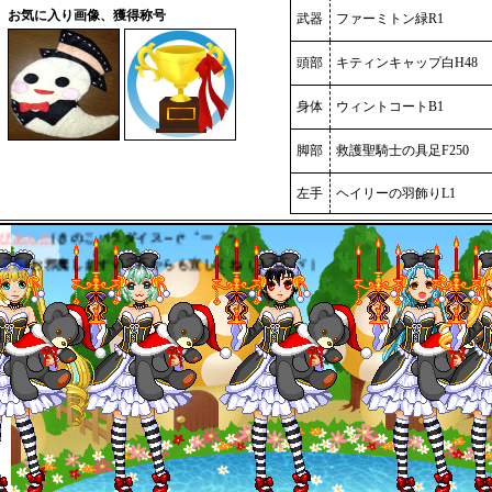
お気に入り画像、獲得称号
武器
ファーミトン緑R1
頭部
キティンキャップ白H48
琉架
[きのこパラダイスヽ(=´▽`=)ﾉ ]
身体
ウィントコートB1
ミナ
[きのこパラダイス|ω・) ]
ぴかり
[きのこのこのこ（・ω・＊ ]
脚部
救護聖騎士の具足F250
にゃんこりん
[きのこパラダイス(´・ω・｀*)))) ]
びあんか
[きのこパラダイス～(*゜ー゜*) ]
左手
ヘイリーの羽飾りL1
くゆ
[お邪魔しますｖこれからも宜しくね（＾＾）ヾ ]