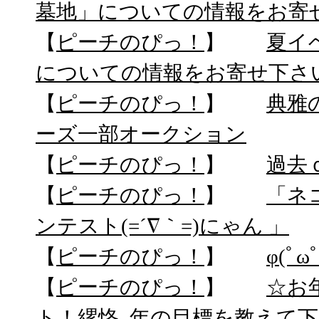
墓地」についての情報をお寄
【
ピーチのぴっ！
】
夏イ
についての情報をお寄せ下さ
【
ピーチのぴっ！
】
典雅
ーズ一部オークション
【
ピーチのぴっ！
】
過去
【
ピーチのぴっ！
】
「ネ
ンテスト(=´∇｀=)にゃん 」
【
ピーチのぴっ！
】
φ(ﾟ
【
ピーチのぴっ！
】
☆お
ト！縲恪｡年の目標を教えて