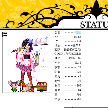
名前
琉架
No
15985
LV
434
場所
桃界１
EXP
1023679(62%)
GOLD
179798GOLD
ＨＰ
1986/1986
ＭＰ
11/11
攻撃
19
防御
1029
知力
2
耐性
920
器用
366
魅力
504
運
795
早さ
297