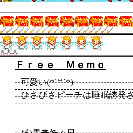
Ｆｒｅｅ Ｍｅｍｏ
可愛い(*´꒳`*)
ひさびさピーチは睡眠誘発