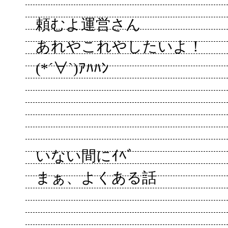
頼むよ運営さん
あれやこれやしたいよ！
(*´∀`)ｱﾊﾊﾝ
いない間にｲﾍﾞ
まぁ、よくある話