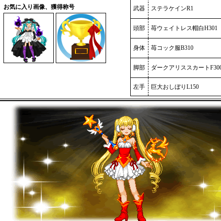
お気に入り画像、獲得称号
武器
ステラケインR1
頭部
苺ウェイトレス帽白H301
身体
苺コック服B310
脚部
ダークアリススカートF30
左手
巨大おしぼりL150