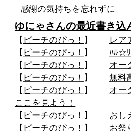
感謝の気持ちを忘れずに
ゆにゃさんの最近書き込
【
ピーチのぴっ！
】
レア
【
ピーチのぴっ！
】
ﾊﾙ☆
【
ピーチのぴっ！
】
オー
【
ピーチのぴっ！
】
無料
【
ピーチのぴっ！
】
オー
ここを見よう！
【
ピーチのぴっ！
】
おし
【
ピーチのぴっ！
】
お祭り