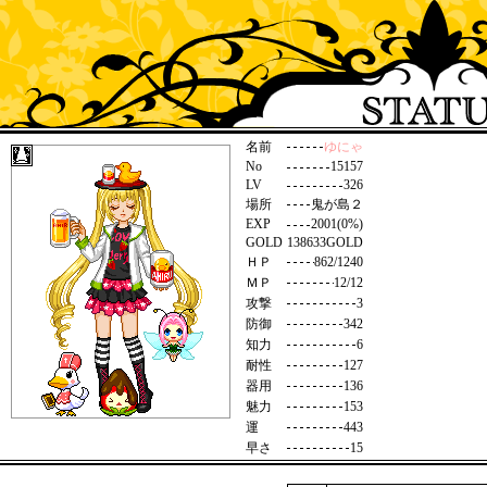
名前
ゆにゃ
No
15157
LV
326
場所
鬼が島２
EXP
2001(0%)
GOLD
138633GOLD
ＨＰ
862/1240
ＭＰ
12/12
攻撃
3
防御
342
知力
6
耐性
127
器用
136
魅力
153
運
443
早さ
15