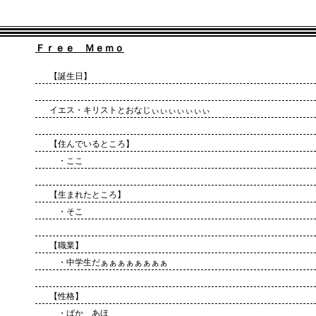
Ｆｒｅｅ Ｍｅｍｏ
【誕生日】
イエス・キリストとおなじぃぃぃぃぃぃぃ
【住んでいるところ】
・ここ
【生まれたところ】
・そこ
【職業】
・中学生だぁぁぁぁぁぁぁぁ
【性格】
・ばか あほ