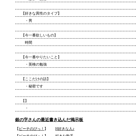
【好きな異性のタイプ】
・男
【今一番欲しいもの】
時
【今一番やりたいこと】
・英検の勉強
【ここだけの話】
・秘密です
【】
・
銀の字さんの最近書き込んだ掲示板
【
ピーチのぴっ！
】
H好きな人♪