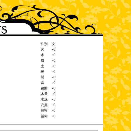
性別
女
火
0
水
0
風
0
土
0
光
0
闇
0
雷
0
鍵開
0
木登
0
水泳
5
穴掘
0
観察
0
話術
0