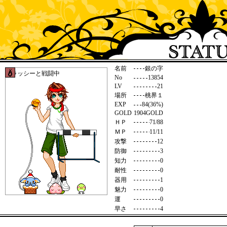
名前
銀の字
グラッシーと戦闘中
No
13854
LV
21
場所
桃界１
EXP
84(36%)
GOLD
1904GOLD
ＨＰ
71/88
ＭＰ
11/11
攻撃
12
防御
3
知力
0
耐性
0
器用
1
魅力
0
運
0
早さ
4