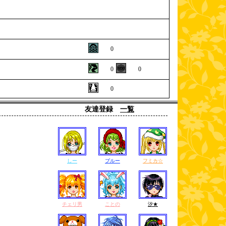
0
0
0
0
友達登録
一覧
しー
ブルー
フミカ☆
チェリ男
ことの
汐★