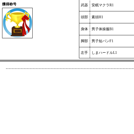
獲得称号
武器
安眠マクラR1
頭部
素頭H1
身体
男子体操服B1
脚部
男子短パンF1
左手
しまハードルL1