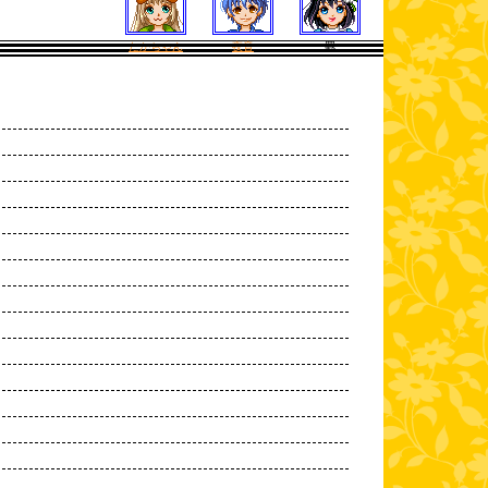
たかちゃん
夜音
罫