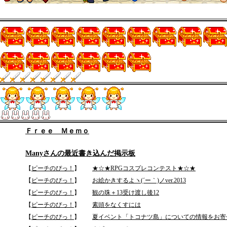
Ｆｒｅｅ Ｍｅｍｏ
Manyさんの最近書き込んだ掲示板
【
ピーチのぴっ！
】
★☆★RPGコスプレコンテスト★☆★
【
ピーチのぴっ！
】
お絵かきするよヽ(´ー｀)ノver.2013
【
ピーチのぴっ！
】
観の珠＋13受け渡し後12
【
ピーチのぴっ！
】
素頭をなくすには
【
ピーチのぴっ！
】
夏イベント「トコナツ島」についての情報をお寄