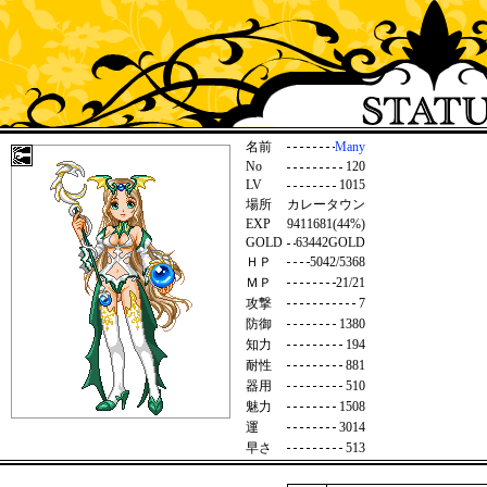
名前
Many
No
120
LV
1015
場所
カレータウン
EXP
9411681(44%)
GOLD
63442GOLD
ＨＰ
5042/5368
ＭＰ
21/21
攻撃
7
防御
1380
知力
194
耐性
881
器用
510
魅力
1508
運
3014
早さ
513