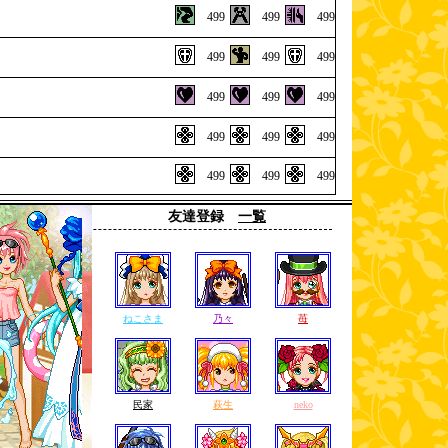
499
499
499
499
499
499
499
499
499
499
499
499
499
499
499
友達登録
一覧
ねこさま
乃々
苺
民家
萩生
neko