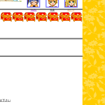
VioZir
今井
ほとり
せ下さい