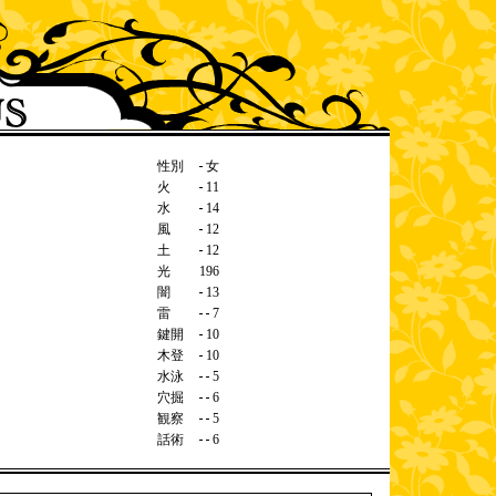
性別
女
火
11
水
14
風
12
土
12
光
196
闇
13
雷
7
鍵開
10
木登
10
水泳
5
穴掘
6
観察
5
話術
6