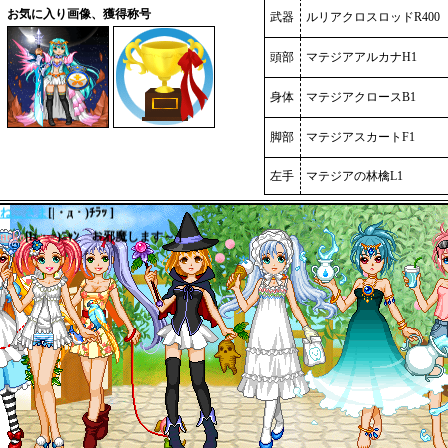
お気に入り画像、獲得称号
武器
ルリアクロスロッドR400
頭部
マテジアアルカナH1
身体
マテジアクロースB1
優希
[優希でぇす♪これからもよろしく☆ ]
脚部
マテジアスカートF1
ネコメ
[三女・姉の部屋へｖ笑 ]
しぃま
[|・・）ｺｿｺｿｯ。 ]
左手
マテジアの林檎L1
ねこさま
[|・д・)ﾁﾗｯ ]
neko
[lｪ・=)ﾆｬﾝ お邪魔します～ ]