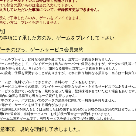
ードとメールアドレス以外は全て公開されます。
れて都合の悪いものは適当に入力して下さい。
入力していただいた事項について、登録後変更はできません。
読んで了承した方のみ、ゲームをプレイできます。
来ない方は、プレイを許可しません。
約】
の事項に了承した方のみ、ゲームをプレイして下さい。
ピーチのぴっ」ゲームサービス会員規約
のゲームをプレイし、如何なる損害を受けても、当方は一切責任を持ちません。
のゲームの特色として、プレイデータは当方のサーバーに保管されますが、データの消失等に
責任を持ちません。それに伴う、如何なる損害も当方は一切責任を持ちません。
ームの設定、仕様を変更することがありますが、それに伴う如何なる損害も、当方は一切責任
のゲームは、無料でプレイできますが、有料のサービスもあります。
料のサービスはデータの保護、プレイヤーへの特別なサポートをするサービスではありません
料サービスを受けている方でも、規約を破った場合、登録抹消させていただく場合もあります
合の如何なる損害も当方は一切責任を持ちません。
レイ中のエラー、バグにおいてのデータの消失等に関して一切責任を持ちません。
方の都合で、サービスを終了する場合があります。
Pの有効期限はCPを購入もしくは追加した日の属する暦月の5ヵ月後の当該暦月の末日までとし
未使用CPの返金等、有料サービスの、お支払後の返金は一切受付けていません。
このゲームは無料ゲームです。有料サービスを受けた方でも特別扱いはしません。
踏まえた上で希望者のみ有料サービスを受けて下さい。
長期間ログインされない場合は、キャラクターを削除する場合があります。
意事項、規約を理解し了承しました。
本規約は、必要に応じ随時こちらの判断で変更を行なえるものとします。