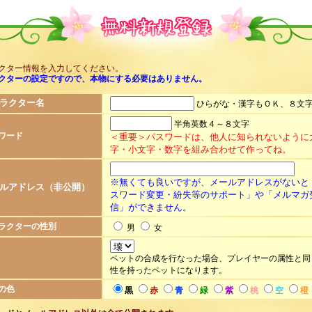
クター情報を入力してください。
クターの設定ですので、本物にする必要はありません。
ラクター名
ひらがな・漢字もＯＫ、８文
半角英数４～８文字
ワード
＜重要＞パスワードは、他人に知られないように
字・小文字・数字を組み合わせて作ってね。
※無くても良いですが、メールアドレスがないと
ルアドレス（非公開）
スワード変更・紛失等のサポート」や「メルマガ
信」ができません。
ラクターの性別
男
女
ペットの合成を行なった場合、プレイヤーの属性と同
性を持ったペットになります。
の色
黒
赤
青
緑
紫
桃
空
橙