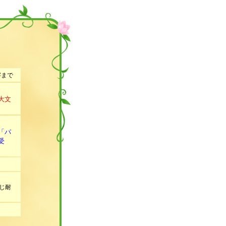
字まで
大文
「パ
受
じ耐