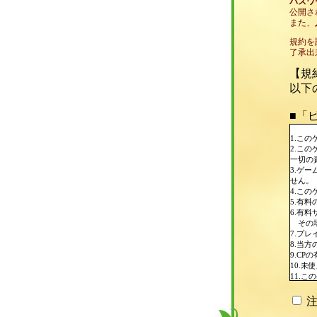
パスワ
公開さ
また、
規約を
了承出
【規
以下
■「
1.こ
2.こ
一切の
3.ゲ
せん。
4.こ
5.有
6.有
その場
7.プ
8.当
9.C
10.
11.
以上を
12.
注
13.