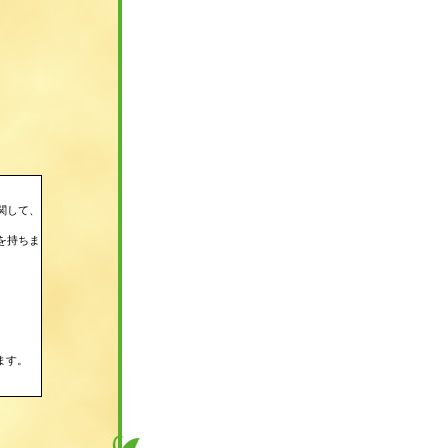
関して、
を持ちま
。
。
ます。